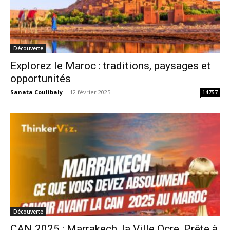
Découverte
Explorez le Maroc : traditions, paysages et
opportunités
Sanata Coulibaly
-
12 février 2025
14757
Découverte
CAN 2025 : Marrakech, la Ville Ocre, Prête à