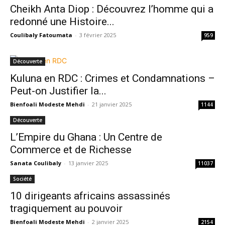
Cheikh Anta Diop : Découvrez l’homme qui a
redonné une Histoire...
Coulibaly Fatoumata
-
3 février 2025
959
Découverte
Kuluna en RDC : Crimes et Condamnations –
Peut-on Justifier la...
Bienfoali Modeste Mehdi
-
21 janvier 2025
1144
Découverte
L’Empire du Ghana : Un Centre de
Commerce et de Richesse
Sanata Coulibaly
-
13 janvier 2025
11037
Société
10 dirigeants africains assassinés
tragiquement au pouvoir
Bienfoali Modeste Mehdi
-
2 janvier 2025
2154