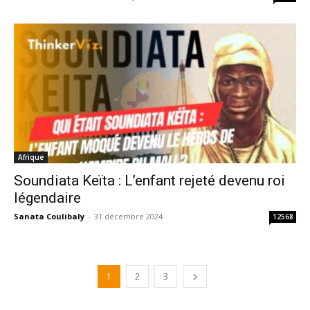
Afrique
Soundiata Keïta : L’enfant rejeté devenu roi
légendaire
Sanata Coulibaly
-
31 décembre 2024
12568
1
2
3