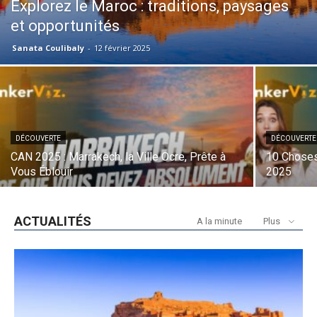
Explorez le Maroc : traditions, paysages
et opportunités
Sanata Coulibaly
-
12 février 2025
DÉCOUVERTE
DÉCOUVERTE
CAN 2025 : Marrakech, la Ville Ocre, Prête à
10 Choses 
Vous Éblouir
2025
ACTUALITÉS
A la minute
Plus