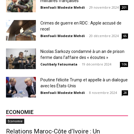
militaires françaises
Bienfoali Modeste Mehdi
-
29 novembre 2024
201
Crimes de guerre en RDC : Apple accusé de
recel
Bienfoali Modeste Mehdi
-
20 décembre 2024
65
Nicolas Sarkozy condamné à un an de prison
ferme dans l’affaire des « écoutes »
Coulibaly Fatoumata
-
19 décembre 2024
106
Poutine félicite Trump et appelle à un dialogue
avec les États-Unis
Bienfoali Modeste Mehdi
-
8 novembre 2024
28
ECONOMIE
Economie
Relations Maroc-Côte d’Ivoire : Un