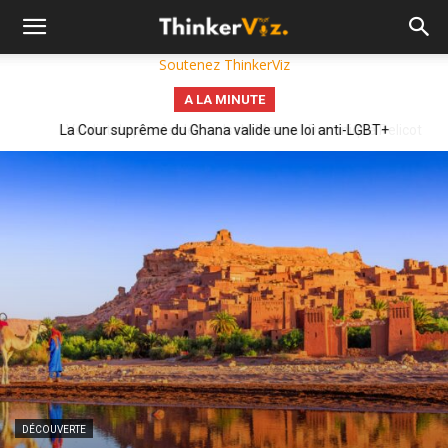
Soutenez ThinkerViz
A LA MINUTE
Verdict du procès des viols de Mazan : Dominique Pelicot
condamné à 20 ans de prison
DÉCOUVERTE