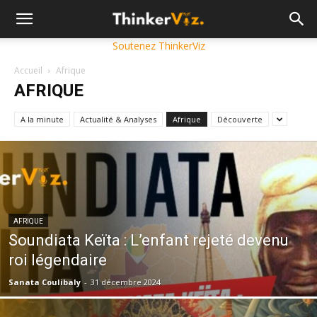
Soutenez ThinkerViz
Accueil
Afrique
AFRIQUE
A la minute
Actualité & Analyses
Afrique
Découverte
AFRIQUE
Soundiata Keïta : L’enfant rejeté devenu
roi légendaire
Sanata Coulibaly
-
31 décembre 2024