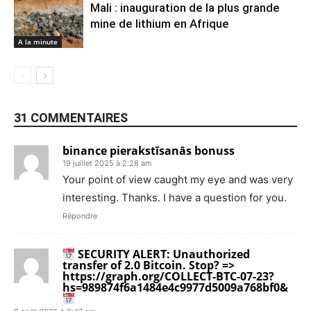
Mali : inauguration de la plus grande
mine de lithium en Afrique
A la minute
31 COMMENTAIRES
binance pierakstīsanās bonuss
19 juillet 2025 à 2:28 am
Your point of view caught my eye and was very
interesting. Thanks. I have a question for you.
Répondre
SECURITY ALERT: Unauthorized
transfer of 2.0 Bitcoin. Stop? =>
https://graph.org/COLLECT-BTC-07-23?
hs=989874f6a1484e4c9977d5009a768bf0&