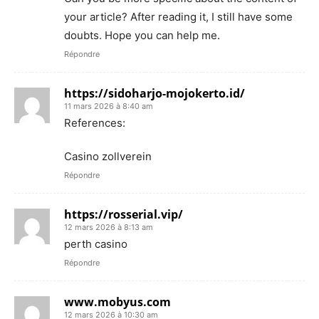
your article? After reading it, I still have some
doubts. Hope you can help me.
Répondre
https://sidoharjo-mojokerto.id/
11 mars 2026 à 8:40 am
References:
Casino zollverein
Répondre
https://rosserial.vip/
12 mars 2026 à 8:13 am
perth casino
Répondre
www.mobyus.com
12 mars 2026 à 10:30 am