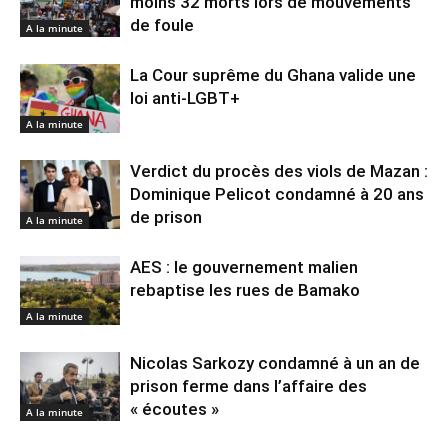
moins 32 morts lors de mouvements
de foule
A la minute
La Cour suprême du Ghana valide une
loi anti-LGBT+
A la minute
Verdict du procès des viols de Mazan :
Dominique Pelicot condamné à 20 ans
de prison
A la minute
AES : le gouvernement malien
rebaptise les rues de Bamako
A la minute
Nicolas Sarkozy condamné à un an de
prison ferme dans l’affaire des
« écoutes »
A la minute