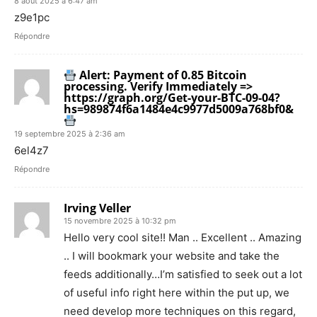
8 août 2025 à 6:47 am
z9e1pc
Répondre
Alert: Payment of 0.85 Bitcoin
processing. Verify Immediately =>
https://graph.org/Get-your-BTC-09-04?
hs=989874f6a1484e4c9977d5009a768bf0&
19 septembre 2025 à 2:36 am
6el4z7
Répondre
Irving Veller
15 novembre 2025 à 10:32 pm
Hello very cool site!! Man .. Excellent .. Amazing
.. I will bookmark your website and take the
feeds additionally…I’m satisfied to seek out a lot
of useful info right here within the put up, we
need develop more techniques on this regard,