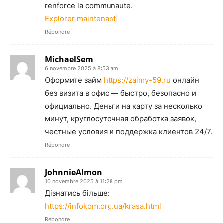
renforce la communaute.
Explorer maintenant
|
Répondre
MichaelSem
6 novembre 2025 à 8:53 am
Оформите займ
https://zaimy-59.ru
онлайн
без визита в офис — быстро, безопасно и
официально. Деньги на карту за несколько
минут, круглосуточная обработка заявок,
честные условия и поддержка клиентов 24/7.
Répondre
JohnnieAlmon
10 novembre 2025 à 11:28 pm
Дізнатись більше:
https://infokom.org.ua/krasa.html
Répondre