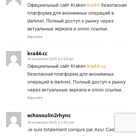
Официальный сайт Kraken
kra44
безопасная
платформа для анонимных операций в
darknet. Полный доступ к рынку через
актуальные зеркала и onion ссылки.
Répondre
kra44-cc
14 novembre 2025 à 2:24 am
Официальный сайт Kraken
kra44 cc
безопасная платформа для анонимных
операций в darknet. Полный доступ к рынку
через актуальные зеркала и onion ссылки.
Répondre
echosoulin2rhync
16 novembre 2025 à 2:50 pm
Je suis totalement conquis par Azur Casino, on