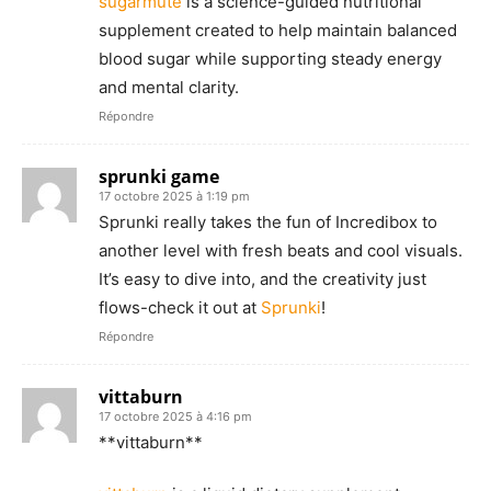
sugarmute
is a science-guided nutritional
supplement created to help maintain balanced
blood sugar while supporting steady energy
and mental clarity.
Répondre
sprunki game
17 octobre 2025 à 1:19 pm
Sprunki really takes the fun of Incredibox to
another level with fresh beats and cool visuals.
It’s easy to dive into, and the creativity just
flows-check it out at
Sprunki
!
Répondre
vittaburn
17 octobre 2025 à 4:16 pm
** vittaburn**