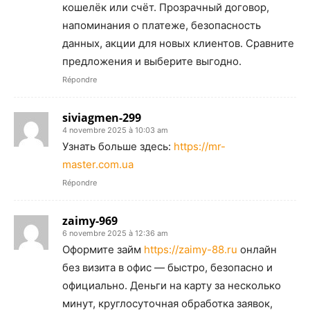
кошелёк или счёт. Прозрачный договор,
напоминания о платеже, безопасность
данных, акции для новых клиентов. Сравните
предложения и выберите выгодно.
Répondre
siviagmen-299
4 novembre 2025 à 10:03 am
Узнать больше здесь:
https://mr-
master.com.ua
Répondre
zaimy-969
6 novembre 2025 à 12:36 am
Оформите займ
https://zaimy-88.ru
онлайн
без визита в офис — быстро, безопасно и
официально. Деньги на карту за несколько
минут, круглосуточная обработка заявок,