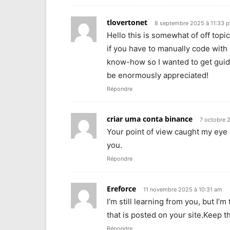
tlovertonet
8 septembre 2025 à 11:33 
Hello this is somewhat of off top
if you have to manually code with
know-how so I wanted to get gui
be enormously appreciated!
Répondre
criar uma conta binance
7 octobre 
Your point of view caught my eye 
you.
Répondre
Ereforce
11 novembre 2025 à 10:31 am
I’m still learning from you, but I’m
that is posted on your site.Keep th
Répondre