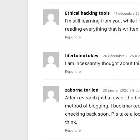
Ethical hacking tools
11 décembre 20
I’m still learning from you, while 
reading everything that is written
Répondre
fdertolmrtokev
20 décembre 2025 à 
I am incessantly thought about this
Répondre
zaborna torilon
20 janvier 2026 à 8:5
After research just a few of the bl
method of blogging. I bookmarked 
checking back soon. Pls take a lo
think.
Répondre