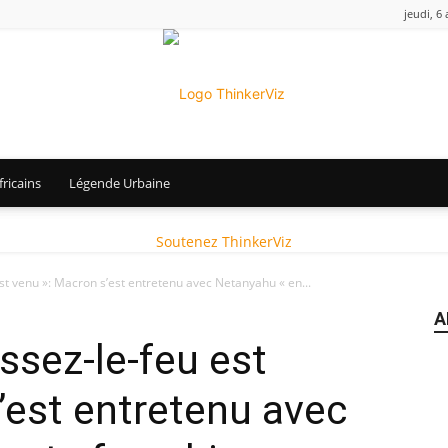
jeudi, 6
ricains
Légende Urbaine
ThinkerViz
Soutenez ThinkerViz
st venu »: Macron s’est entretenu avec Netanyahu « en...
A
ssez-le-feu est
’est entretenu avec