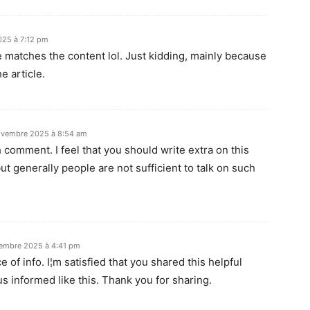
025 à 7:12 pm
icle matches the content lol. Just kidding, mainly because
e article.
ovembre 2025 à 8:54 am
 comment. I feel that you should write extra on this
but generally people are not sufficient to talk on such
cembre 2025 à 4:41 pm
ce of info. I¦m satisfied that you shared this helpful
s informed like this. Thank you for sharing.