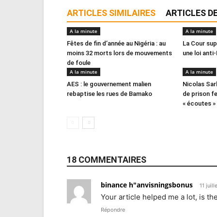
ARTICLES SIMILAIRES
ARTICLES DE
A la minute
A la minute
Fêtes de fin d’année au Nigéria : au
La Cour sup
moins 32 morts lors de mouvements
une loi ant
de foule
A la minute
A la minute
AES : le gouvernement malien
Nicolas Sa
rebaptise les rues de Bamako
de prison f
« écoutes »
18 COMMENTAIRES
binance h"anvisningsbonus
11 juil
Your article helped me a lot, is t
Répondre