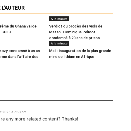
 L'AUTEUR
A la minute
rême du Ghana valide
Verdict du procès des viols de
i-LGBT+
Mazan : Dominique Pelicot
condamné à 20 ans de prison
A la minute
rkozy condamné à un an
Mali : inauguration de la plus grande
erme dans l’affaire des
mine de lithium en Afrique
let 2025 à 7:53 pm
here any more related content? Thanks!