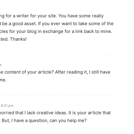
ng for a writer for your site. You have some really
ld be a good asset. If you ever want to take some of the
ticles for your blog in exchange for a link back to mine.
sted. Thanks!
pm
content of your article? After reading it, I still have
me.
à 8:51 pm
ried that I lack creative ideas. It is your article that
 But, I have a question, can you help me?