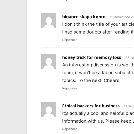
binance skapa konto
15 novembre 2
I don’t think the title of your art
I had some doubts after reading th
Répondre
honey trick for memory loss
28 n
An interesting discussion is worth
topic, it won’t be a taboo subject 
topics. To the next. Cheers
Répondre
Ethical hackers for business
11 dé
It¦s actually a cool and helpful pie
information with us. Please keep u
Répondre