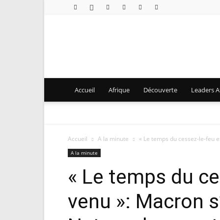
Accueil
Afrique
Découverte
Leaders Af
Accueil
A la minute
« Le temps du cessez-le-feu e
A la minute
« Le temps du ce
venu »: Macron s