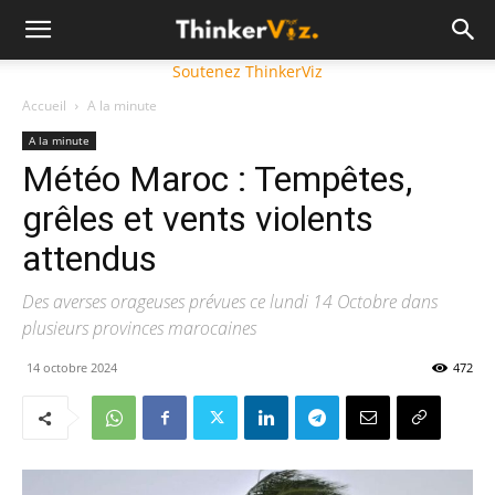
Soutenez ThinkerViz
Accueil
A la minute
A la minute
Météo Maroc : Tempêtes,
grêles et vents violents
attendus
Des averses orageuses prévues ce lundi 14 Octobre dans
plusieurs provinces marocaines
14 octobre 2024
472