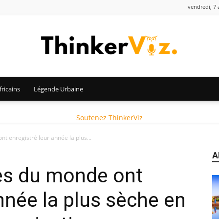
vendredi, 7 
ricains
Légende Urbaine
ThinkerViz
Soutenez ThinkerViz
t enregistré leur année la plus...
A
res du monde ont
nnée la plus sèche en