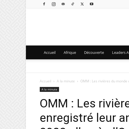
Accueil
Afrique
Découverte
Leaders Af
Accueil
A la minute
OMM : Les rivières du monde on
A la minute
OMM : Les riviè
enregistré leur a