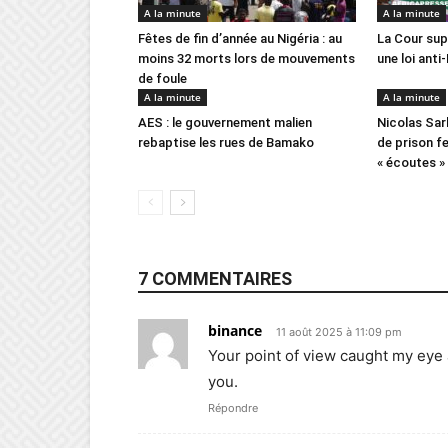
A la minute
A la minute
Fêtes de fin d’année au Nigéria : au
La Cour sup
moins 32 morts lors de mouvements
une loi ant
de foule
A la minute
A la minute
AES : le gouvernement malien
Nicolas Sa
rebaptise les rues de Bamako
de prison f
« écoutes »
7 COMMENTAIRES
binance
11 août 2025 à 11:09 pm
Your point of view caught my eye 
you.
Répondre