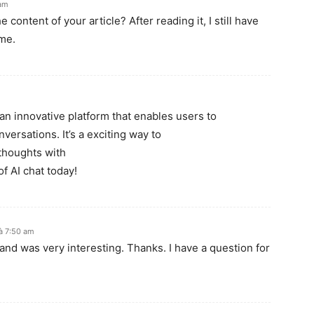
 am
content of your article? After reading it, I still have
me.
s an innovative platform that enables users to
rsations. It’s a exciting way to
thoughts with
of AI chat today!
à 7:50 am
and was very interesting. Thanks. I have a question for