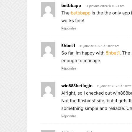
betbbapp
11 janvier 2026 à 11:21 am
The
betbbapp
is the the only app
works fine!
Répondre
5hbet1
11 janvier 2026 à 11:22 am
So far, im happy with
5hbet1
. The 
enough to manage.
Répondre
win888betlogin
11 janvier 2026 à 11:2
Alright, so I checked out win888bet
Not the flashiest site, but it gets 
something simple and reliable. Ch
Répondre