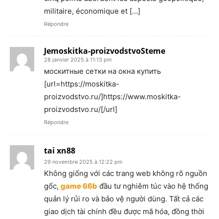
militaire, économique et […]
Répondre
Jemoskitka-proizvodstvoSteme
28 janvier 2025 à 11:13 pm
москитные сетки на окна купить
[url=https://moskitka-
proizvodstvo.ru/]https://www.moskitka-
proizvodstvo.ru/[/url]
Répondre
tai xn88
29 novembre 2025 à 12:22 pm
Không giống với các trang web không rõ nguồn
gốc,
game 66b
đầu tư nghiêm túc vào hệ thống
quản lý rủi ro và bảo vệ người dùng. Tất cả các
giao dịch tài chính đều được mã hóa, đồng thời