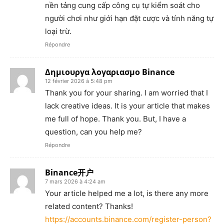
nền tảng cung cấp công cụ tự kiểm soát cho
người chơi như giới hạn đặt cược và tính năng tự
loại trừ.
Répondre
Δημιουργα λογαριασμο Binance
12 février 2026 à 5:48 pm
Thank you for your sharing. I am worried that I
lack creative ideas. It is your article that makes
me full of hope. Thank you. But, I have a
question, can you help me?
Répondre
Binance开户
7 mars 2026 à 4:24 am
Your article helped me a lot, is there any more
related content? Thanks!
https://accounts.binance.com/register-person?