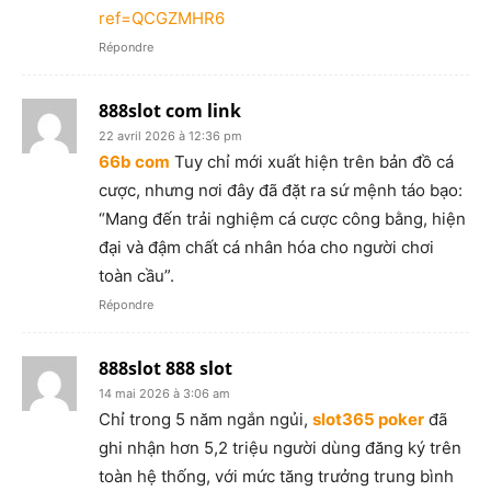
ref=QCGZMHR6
Répondre
888slot com link
22 avril 2026 à 12:36 pm
66b com
Tuy chỉ mới xuất hiện trên bản đồ cá
cược, nhưng nơi đây đã đặt ra sứ mệnh táo bạo:
“Mang đến trải nghiệm cá cược công bằng, hiện
đại và đậm chất cá nhân hóa cho người chơi
toàn cầu”.
Répondre
888slot 888 slot
14 mai 2026 à 3:06 am
Chỉ trong 5 năm ngắn ngủi,
slot365 poker
đã
ghi nhận hơn 5,2 triệu người dùng đăng ký trên
toàn hệ thống, với mức tăng trưởng trung bình