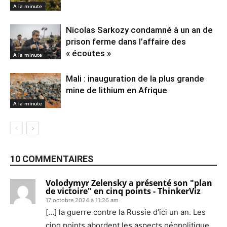
A la minute
Nicolas Sarkozy condamné à un an de
prison ferme dans l’affaire des
« écoutes »
A la minute
Mali : inauguration de la plus grande
mine de lithium en Afrique
A la minute
10 COMMENTAIRES
Volodymyr Zelensky a présenté son "plan
de victoire" en cinq points - ThinkerViz
17 octobre 2024 à 11:26 am
[…] la guerre contre la Russie d’ici un an. Les
cinq points abordent les aspects géopolitique,