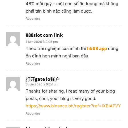
48% mỗi quý – một con số ấn tượng mà không
phải tân binh nào cũng làm được.
Répondre
888slot com link
1 juin 2026 à 9:05 pm
Theo trải nghiệm của mình thì
hb88 app
dùng
ổn định hơn mình nghĩ ban đầu.
Répondre
打开gate io账户
3 juin 2026 à 9:24 pm
Thanks for sharing. I read many of your blog
posts, cool, your blog is very good.
https://www.binance.bh/register?ref=IXBIAFVY
Répondre