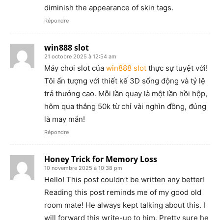
diminish the appearance of skin tags.
Répondre
win888 slot
21 octobre 2025 à 12:54 am
Máy chơi slot của
win888 slot
thực sự tuyệt vời!
Tôi ấn tượng với thiết kế 3D sống động và tỷ lệ
trả thưởng cao. Mỗi lần quay là một lần hồi hộp,
hôm qua thắng 50k từ chỉ vài nghìn đồng, đúng
là may mắn!
Répondre
Honey Trick for Memory Loss
10 novembre 2025 à 10:38 pm
Hello! This post couldn’t be written any better!
Reading this post reminds me of my good old
room mate! He always kept talking about this. I
will forward this write-up to him. Pretty sure he