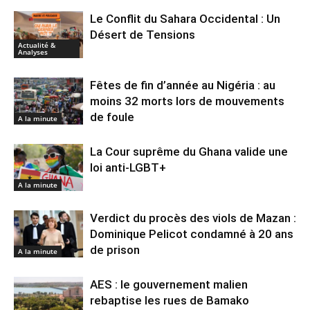
Le Conflit du Sahara Occidental : Un
Désert de Tensions
Actualité &
Analyses
Fêtes de fin d’année au Nigéria : au
moins 32 morts lors de mouvements
de foule
A la minute
La Cour suprême du Ghana valide une
loi anti-LGBT+
A la minute
Verdict du procès des viols de Mazan :
Dominique Pelicot condamné à 20 ans
de prison
A la minute
AES : le gouvernement malien
rebaptise les rues de Bamako