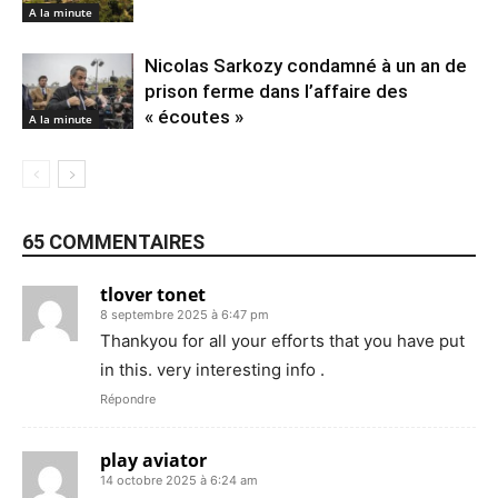
A la minute
Nicolas Sarkozy condamné à un an de
prison ferme dans l’affaire des
« écoutes »
A la minute
65 COMMENTAIRES
tlover tonet
8 septembre 2025 à 6:47 pm
Thankyou for all your efforts that you have put
in this. very interesting info .
Répondre
play aviator
14 octobre 2025 à 6:24 am