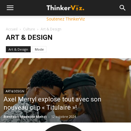
Soutenez ThinkerViz
Accueil
Culture
Art & Design
ART & DESIGN
Art & Design
Mode
ART & DESIGN
Axel Merryl explose tout avec son
nouveau clip « Titulaire »!
Bienfoali Modeste Mehdi
-
12 octobre 2024