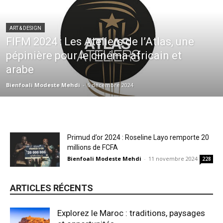
ART & DESIGN
FIFM 2024 : Les Ateliers de l’Atlas, une
pépinière pour le cinéma africain et
arabe
Bienfoali Modeste Mehdi
-
6 décembre 2024
Primud d’or 2024 : Roseline Layo remporte 20
millions de FCFA
Bienfoali Modeste Mehdi
-
11 novembre 2024
228
ARTICLES RÉCENTS
Explorez le Maroc : traditions, paysages