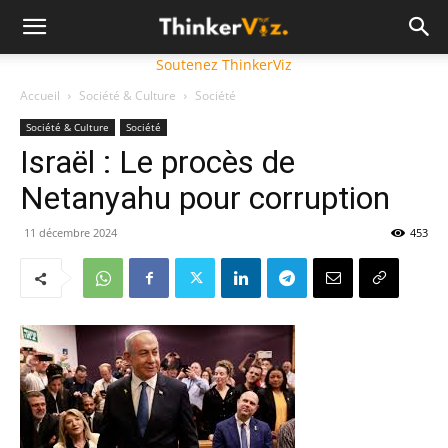
Soutenez ThinkerViz
Accueil
Société & Culture
Société
Société & Culture
Société
Israël : Le procès de
Netanyahu pour corruption
11 décembre 2024
453