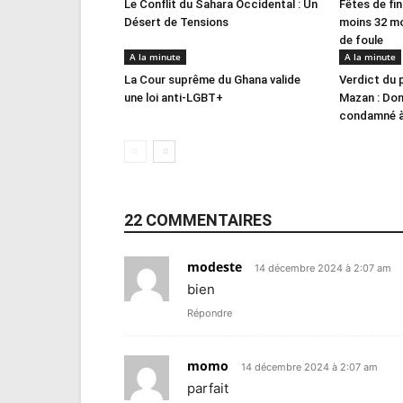
Le Conflit du Sahara Occidental : Un
Fêtes de fin
Désert de Tensions
moins 32 m
de foule
A la minute
A la minute
La Cour suprême du Ghana valide
Verdict du 
une loi anti-LGBT+
Mazan : Dom
condamné à 
22 COMMENTAIRES
modeste
14 décembre 2024 à 2:07 am
bien
Répondre
momo
14 décembre 2024 à 2:07 am
parfait