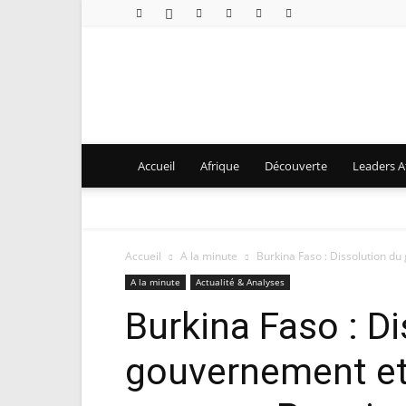
Accueil
Afrique
Découverte
Leaders Af
Accueil
A la minute
Burkina Faso : Dissolution d
A la minute
Actualité & Analyses
Burkina Faso : D
gouvernement et