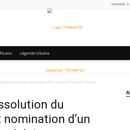
vendredi, 7 
ricains
Légende Urbaine
ThinkerViz
Soutenez ThinkerViz
u gouvernement et nomination d’un nouveau Premier ministre
A
issolution du
 nomination d’un