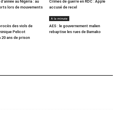
 d’année au Nigéria : au
Crimes de guerre en RDC : Apple
orts lors de mouvements
accusé de recel
A la minute
procès des viols de
AES : le gouvernement malien
inique Pelicot
rebaptise les rues de Bamako
20 ans de prison