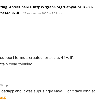
iting. Access here > https://graph.org/Get-your-BTC-09-
cce14d3& 🔔
27 septembre 2025 à 4:29 pm
support formula created for adults 45+. It’s
tain clear thinking
 8:28 pm
oadapp and it was suprisingly easy. Didn’t take long at
dapp