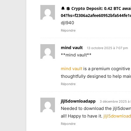
🔔 💲 Crypto Deposit: 0.42 BTC awa
04?hs=f2306a2afee60952bfa544fe1
djl940
Répondre
mind vault
13 octobre 2025 à 7:07 pm
**mind vault**
mind vault
is a premium cognitive 
thoughtfully designed to help main
Répondre
jljl5downloadapp
3 décembre 2025 à
Needed to download the jljl5downl
all! Happy to have it.
jljl5downloa
Répondre