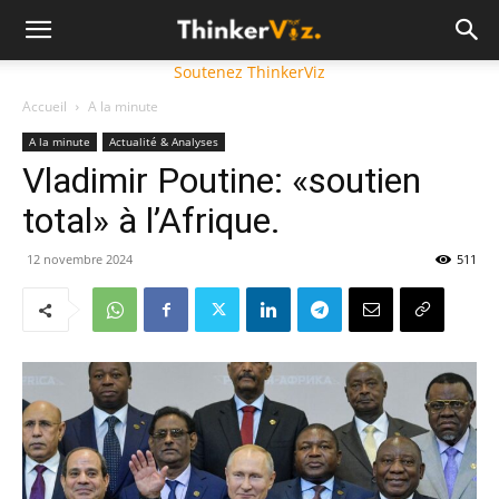
Soutenez ThinkerViz
Accueil
A la minute
A la minute
Actualité & Analyses
Vladimir Poutine: «soutien
total» à l’Afrique.
12 novembre 2024
511