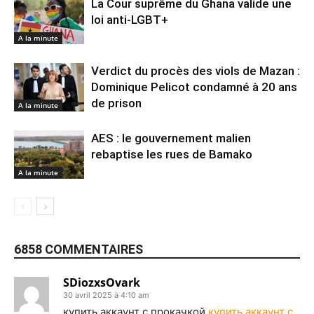
La Cour suprême du Ghana valide une
loi anti-LGBT+
A la minute
Verdict du procès des viols de Mazan :
Dominique Pelicot condamné à 20 ans
de prison
A la minute
AES : le gouvernement malien
rebaptise les rues de Bamako
A la minute
6858 COMMENTAIRES
SDiozxsOvark
30 avril 2025 à 4:10 am
купить аккаунт с прокачкой
купить аккаунт с