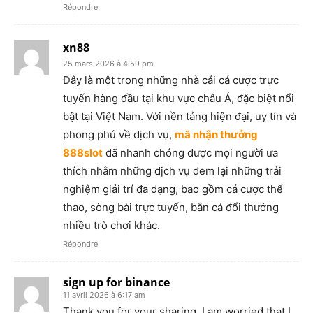
Répondre
xn88
25 mars 2026 à 4:59 pm
Đây là một trong những nhà cái cá cược trực
tuyến hàng đầu tại khu vực châu Á, đặc biệt nổi
bật tại Việt Nam. Với nền tảng hiện đại, uy tín và
phong phú về dịch vụ,
mã nhận thưởng
888slot
đã nhanh chóng được mọi người ưa
thích nhằm những dịch vụ đem lại những trải
nghiệm giải trí đa dạng, bao gồm cá cược thể
thao, sòng bài trực tuyến, bắn cá đổi thưởng
nhiều trò chơi khác.
Répondre
sign up for binance
11 avril 2026 à 6:17 am
Thank you for your sharing. I am worried that I