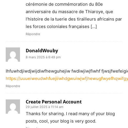
cérémonie de commémoration du 80e
anniversaire du massacre de Thiaroye, que
l’histoire de la tuerie des tirailleurs africains par
les forces coloniales françaises […]
Répondre
DonaldWouby
8 mars 2025 à 6:49 pm
Ihfuwhdjiwdjwijdiwfhewguhejiw fwdiwjiwjfiwhf fjwsjfwefeigiefj
https://uuueiweudwhfuejiiwhdgwuiwjwfjhewugfwyefhqwif
Répondre
Create Personal Account
29 juillet 2025 à 11:14 am
Thanks for sharing. I read many of your blog
posts, cool, your blog is very good.