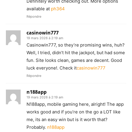
Definitely worth checking out. More options
available at
ph364
Répondre
casinowin777
19 mars 2026 à 2:19 am
Casinowin777, so they’re promising wins, huh?
Well, I tried, didn’t hit the jackpot, but had some
fun. Site looks clean, games are decent. Good
luck everyone!. Check it
casinowin777
Répondre
n188app
19 mars 2026 à 2:19 am
N188app, mobile gaming here, alright! The app
works good and if you’re on the go a LOT like
me, its an easy win but is it worth that?
Probably.
n188app