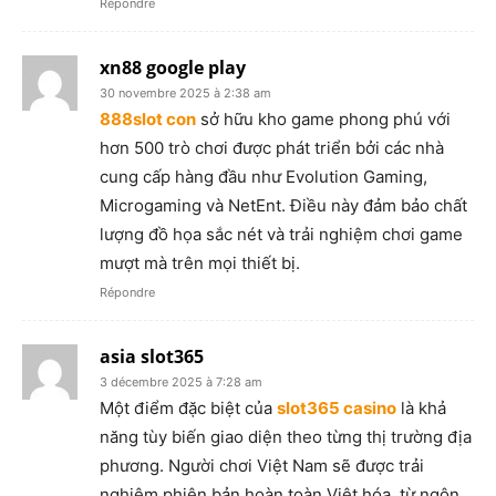
Répondre
xn88 google play
30 novembre 2025 à 2:38 am
888slot con
sở hữu kho game phong phú với
hơn 500 trò chơi được phát triển bởi các nhà
cung cấp hàng đầu như Evolution Gaming,
Microgaming và NetEnt. Điều này đảm bảo chất
lượng đồ họa sắc nét và trải nghiệm chơi game
mượt mà trên mọi thiết bị.
Répondre
asia slot365
3 décembre 2025 à 7:28 am
Một điểm đặc biệt của
slot365 casino
là khả
năng tùy biến giao diện theo từng thị trường địa
phương. Người chơi Việt Nam sẽ được trải
nghiệm phiên bản hoàn toàn Việt hóa, từ ngôn