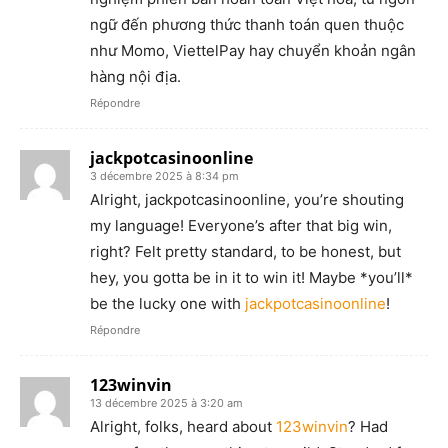
ngữ đến phương thức thanh toán quen thuộc
như Momo, ViettelPay hay chuyển khoản ngân
hàng nội địa.
Répondre
jackpotcasinoonline
3 décembre 2025 à 8:34 pm
Alright, jackpotcasinoonline, you’re shouting
my language! Everyone’s after that big win,
right? Felt pretty standard, to be honest, but
hey, you gotta be in it to win it! Maybe *you’ll*
be the lucky one with
jackpotcasinoonline
!
Répondre
123winvin
13 décembre 2025 à 3:20 am
Alright, folks, heard about
123winvin
? Had