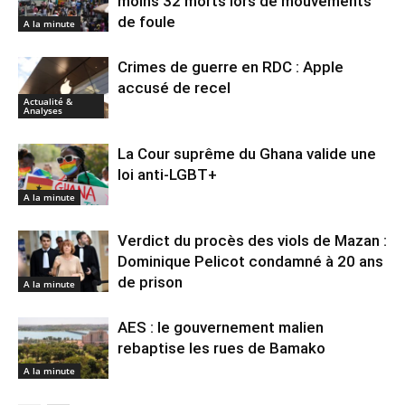
moins 32 morts lors de mouvements
de foule
A la minute
Crimes de guerre en RDC : Apple
accusé de recel
Actualité &
Analyses
La Cour suprême du Ghana valide une
loi anti-LGBT+
A la minute
Verdict du procès des viols de Mazan :
Dominique Pelicot condamné à 20 ans
de prison
A la minute
AES : le gouvernement malien
rebaptise les rues de Bamako
A la minute