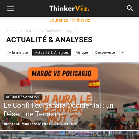
Soutenez ThinkerViz
Accueil
Actualité & Analyses
Page 2
ACTUALITÉ & ANALYSES
A la minute
Actualité & Analyses
Afrique
Découverte
ACTUALITÉ & ANALYSES
Le Conflit du Sahara Occidental : Un
Désert de Tensions
Bienfoali Modeste Mehdi
-
4 février 2025