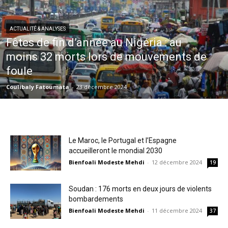
ACTUALITÉ & ANALYSES
Fêtes de fin d’année au Nigéria : au
moins 32 morts lors de mouvements de
foule
Coulibaly Fatoumata
-
23 décembre 2024
Le Maroc, le Portugal et l’Espagne
accueilleront le mondial 2030
Bienfoali Modeste Mehdi
-
12 décembre 2024
19
Soudan : 176 morts en deux jours de violents
bombardements
Bienfoali Modeste Mehdi
-
11 décembre 2024
37