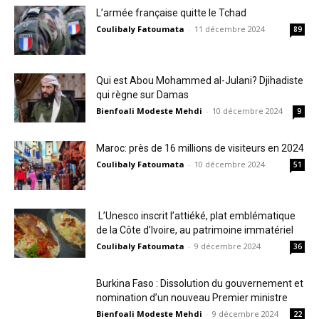
L’armée française quitte le Tchad
Coulibaly Fatoumata
-
11 décembre 2024
89
Qui est Abou Mohammed al-Julani? Djihadiste
qui règne sur Damas
Bienfoali Modeste Mehdi
-
10 décembre 2024
9
Maroc: près de 16 millions de visiteurs en 2024
Coulibaly Fatoumata
-
10 décembre 2024
51
L’Unesco inscrit l’attiéké, plat emblématique
de la Côte d’Ivoire, au patrimoine immatériel
Coulibaly Fatoumata
-
9 décembre 2024
36
Burkina Faso : Dissolution du gouvernement et
nomination d’un nouveau Premier ministre
Bienfoali Modeste Mehdi
-
9 décembre 2024
22