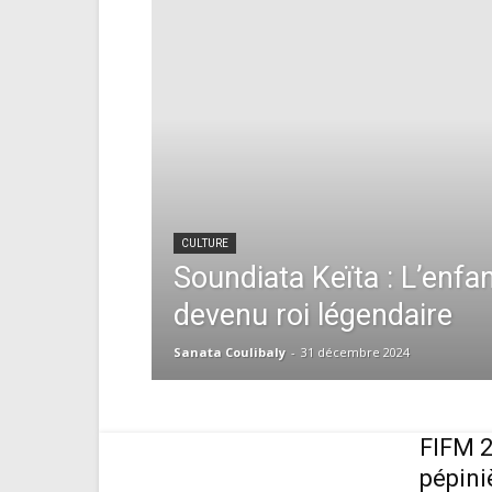
CULTURE
Soundiata Keïta : L’enfan
devenu roi légendaire
Sanata Coulibaly
-
31 décembre 2024
FIFM 2
pépini