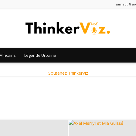
samedi, 8 ao
Africains
Légende Urbaine
ThinkerViz
Soutenez ThinkerViz