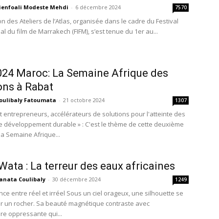
ienfoali Modeste Mehdi
-
6 décembre 2024
7570
on des Ateliers de l’Atlas, organisée dans le cadre du Festival
al du film de Marrakech (FIFM), s’est tenue du 1er au...
24 Maroc: La Semaine Afrique des
ons à Rabat
oulibaly Fatoumata
-
21 octobre 2024
1307
t entrepreneurs, accélérateurs de solutions pour l'atteinte des
de développement durable » : C'est le thème de cette deuxième
la Semaine Afrique...
ata : La terreur des eaux africaines
anata Coulibaly
-
30 décembre 2024
1249
ce entre réel et irréel Sous un ciel orageux, une silhouette se
r un rocher. Sa beauté magnétique contraste avec
re oppressante qui...