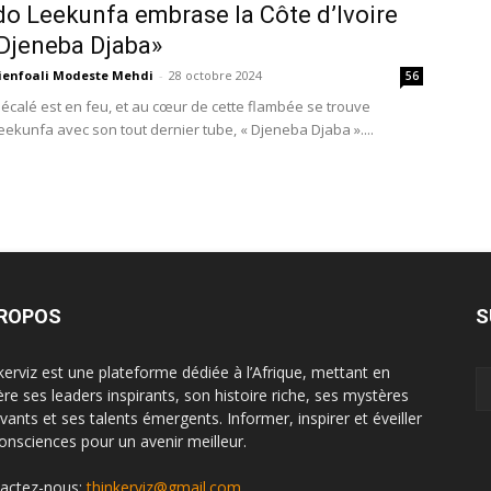
o Leekunfa embrase la Côte d’Ivoire
Djeneba Djaba»
ienfoali Modeste Mehdi
-
28 octobre 2024
56
écalé est en feu, et au cœur de cette flambée se trouve
ekunfa avec son tout dernier tube, « Djeneba Djaba »....
PROPOS
S
kerviz est une plateforme dédiée à l’Afrique, mettant en
ère ses leaders inspirants, son histoire riche, ses mystères
ivants et ses talents émergents. Informer, inspirer et éveiller
consciences pour un avenir meilleur.
actez-nous:
thinkerviz@gmail.com