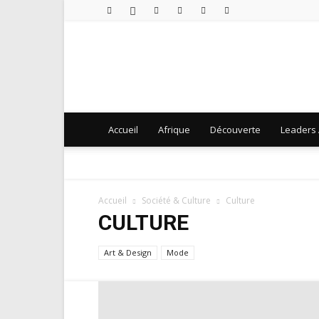
Accueil
Afrique
Découverte
Leaders 
Accueil
Société & Culture
Culture
CULTURE
Art & Design
Mode