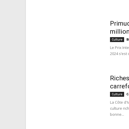
Primud
millio
B
Culture
Le Prix In
2024 s’est
Richess
carref
C
Culture
La Côte d'
culture ri
bonne...