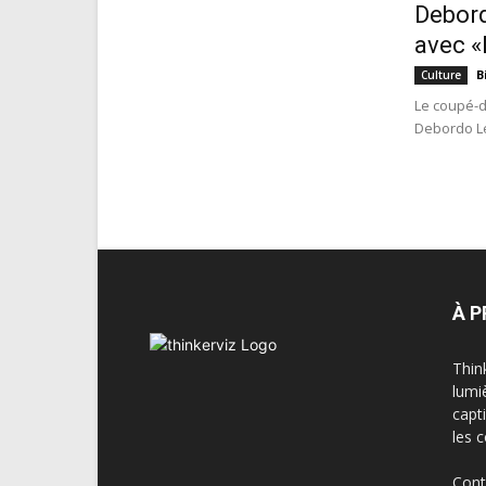
Debord
avec «
B
Culture
Le coupé-d
Debordo Le
À 
Thin
lumi
capt
les 
Cont