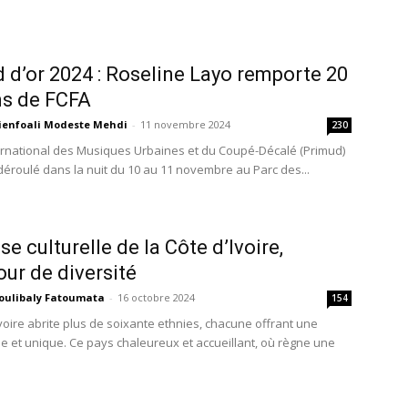
 d’or 2024 : Roseline Layo remporte 20
ns de FCFA
ienfoali Modeste Mehdi
-
11 novembre 2024
230
ternational des Musiques Urbaines et du Coupé-Décalé (Primud)
 déroulé dans la nuit du 10 au 11 novembre au Parc des...
e culturelle de la Côte d’Ivoire,
our de diversité
oulibaly Fatoumata
-
16 octobre 2024
154
Ivoire abrite plus de soixante ethnies, chacune offrant une
che et unique. Ce pays chaleureux et accueillant, où règne une