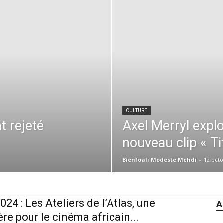
CULTURE
t rejeté
Axel Merryl expl
nouveau clip « Tit
Bienfoali Modeste Mehdi
-
12 oct
024 : Les Ateliers de l’Atlas, une
A
ère pour le cinéma africain...