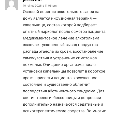
10 juillet 2026 à 11:06 pm
Основой лечения алкогольного запоя на
дому является инфузионная терапия —
капельница, состав которой подбирает
опытный нарколог после осмотра пациента.
Медикаментозное лечение алкоголизма
включает ускоренный вывод продуктов
распада этанола из крови, восстановление
самочувствия и устранение симптомов
похмелья. Очищение организма после
установки капельницы позволит в короткое
время привести пациента в осознанное
состояние и существенно облегчит
последствия абстинентного синдрома. Для
снятия тревоги, бессонницы и депрессии
дополнительно назначаются седативные и
психотерапевтические средства. Во многих