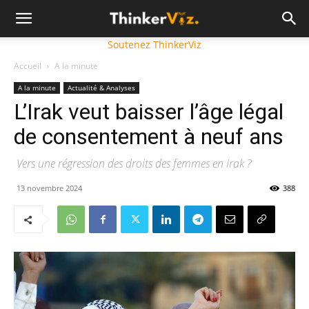
Soutenez ThinkerViz
Accueil
A la minute
A la minute
Actualité & Analyses
L’Irak veut baisser l’âge légal
de consentement à neuf ans
Vers une régression des droits des femmes en Irak ?
13 novembre 2024
388